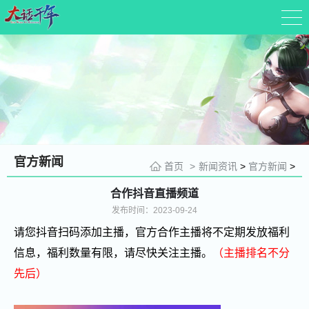
官方新闻
首页
>
新闻资讯
>
官方新闻
>
合作抖音直播频道
发布时间：2023-09-24
请您抖音扫码添加主播，官方合作主播将不定期发放福利
信息，福利数量有限，请尽快关注主播。
（主播排名不分
先后）