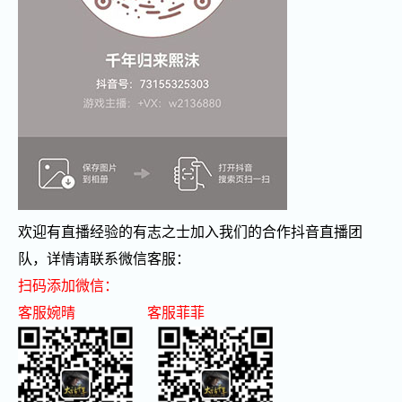
欢迎有直播经验的有志之士加入我们的合作抖音直播团
队，详情请联系微信客服：
扫码添加微信：
客服婉晴 客服菲菲